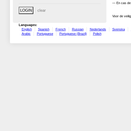
— En cas de 
Voor de veili
Languages:
English
Spanish
French
Russian
Nederlands
Svenska
Arabic
Portuguese
Portuguese (Brazil)
Polish