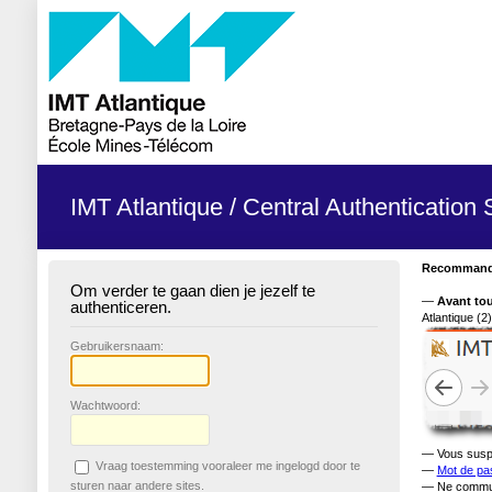
IMT Atlantique / Central Authentication
Recommandat
Om verder te gaan dien je jezelf te
—
Avant tou
authenticeren.
Atlantique (2)
G
ebruikersnaam:
W
achtwoord:
— Vous suspec
V
raag toestemming vooraleer me ingelogd door te
—
Mot de pa
sturen naar andere sites.
— Ne commu