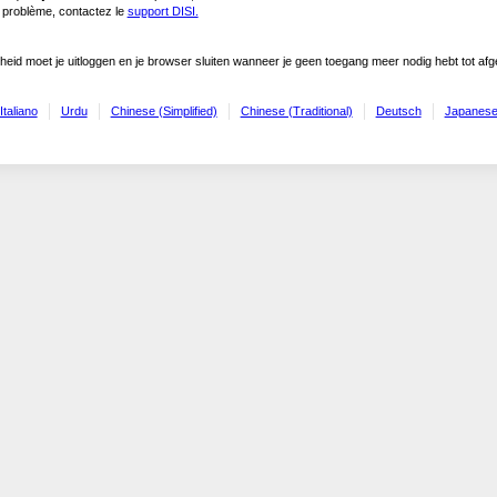
problème, contactez le
support DISI.
gheid moet je uitloggen en je browser sluiten wanneer je geen toegang meer nodig hebt tot af
Italiano
Urdu
Chinese (Simplified)
Chinese (Traditional)
Deutsch
Japanes