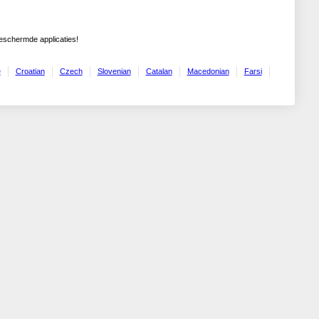
geschermde applicaties!
e
Croatian
Czech
Slovenian
Catalan
Macedonian
Farsi